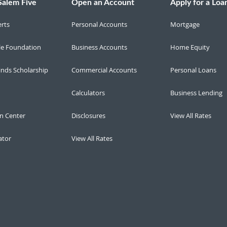
Salem Five
Open an Account
Apply for a Loa
erts
Personal Accounts
Mortgage
le Foundation
Business Accounts
Home Equity
inds Scholarship
Commercial Accounts
Personal Loans
Calculators
Business Lending
n Center
Disclosures
View All Rates
ator
View All Rates