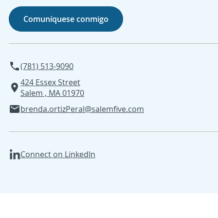
Comuníquese conmigo
(781) 513-9090
424 Essex Street
Salem , MA 01970
brenda.ortizPeral@salemfive.com
Connect on LinkedIn